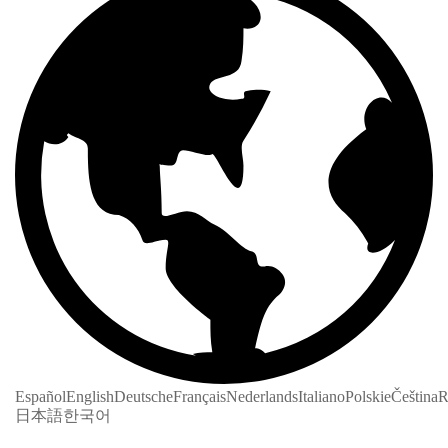
Español
English
Deutsche
Français
Nederlands
Italiano
Polskie
Čeština
R
日本語
한국어